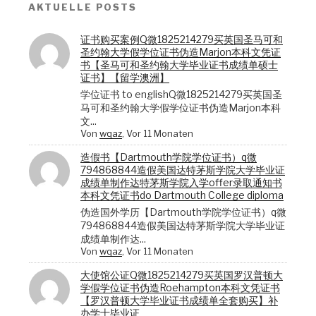
AKTUELLE POSTS
证书购买案例Q微1825214279买英国圣马可和
圣约翰大学假学位证书伪造Marjon本科文凭证
书【圣马可和圣约翰大学毕业证书成绩单硕士
证书】【留学澳洲】
学位证书 to englishQ微1825214279买英国圣
马可和圣约翰大学假学位证书伪造Marjon本科
文...
Von
wqaz
, Vor 11 Monaten
造假书【Dartmouth学院学位证书）q微
794868844造假美国达特茅斯学院大学毕业证
成绩单制作达特茅斯学院入学offer录取通知书
本科文凭证书do Dartmouth College diploma
伪造国外学历【Dartmouth学院学位证书）q微
794868844造假美国达特茅斯学院大学毕业证
成绩单制作达...
Von
wqaz
, Vor 11 Monaten
大使馆公证Q微1825214279买英国罗汉普顿大
学假学位证书伪造Roehampton本科文凭证书
【罗汉普顿大学毕业证书成绩单全套购买】补
办学士毕业证