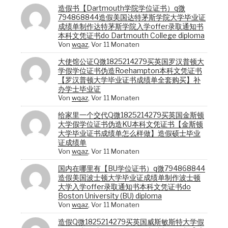
造假书【Dartmouth学院学位证书）q微
794868844造假美国达特茅斯学院大学毕业证
成绩单制作达特茅斯学院入学offer录取通知书
本科文凭证书do Dartmouth College diploma
Von
wqaz
,
Vor 11 Monaten
大使馆公证Q微1825214279买英国罗汉普顿大
学假学位证书伪造Roehampton本科文凭证书
【罗汉普顿大学毕业证书成绩单全套购买】补
办学士毕业证
Von
wqaz
,
Vor 11 Monaten
给家里一个交代Q微1825214279买英国金斯顿
大学假学位证书伪造KU本科文凭证书【金斯顿
大学毕业证书成绩单怎么样做】造假硕士毕业
证成绩单
Von
wqaz
,
Vor 11 Monaten
国内在哪里有【BU学位证书）q微794868844
造假美国波士顿大学毕业证成绩单制作波士顿
大学入学offer录取通知书本科文凭证书do
Boston University (BU) diploma
Von
wqaz
,
Vor 11 Monaten
造假Q微1825214279买英国威斯敏斯特大学假