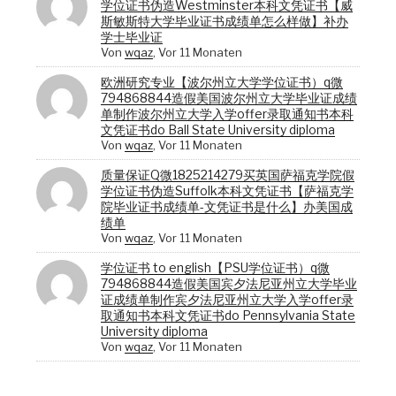
学位证书伪造Westminster本科文凭证书【威
斯敏斯特大学毕业证书成绩单怎么样做】补办
学士毕业证
Von
wqaz
,
Vor 11 Monaten
欧洲研究专业【波尔州立大学学位证书）q微
794868844造假美国波尔州立大学毕业证成绩
单制作波尔州立大学入学offer录取通知书本科
文凭证书do Ball State University diploma
Von
wqaz
,
Vor 11 Monaten
质量保证Q微1825214279买英国萨福克学院假
学位证书伪造Suffolk本科文凭证书【萨福克学
院毕业证书成绩单-文凭证书是什么】办美国成
绩单
Von
wqaz
,
Vor 11 Monaten
学位证书 to english【PSU学位证书）q微
794868844造假美国宾夕法尼亚州立大学毕业
证成绩单制作宾夕法尼亚州立大学入学offer录
取通知书本科文凭证书do Pennsylvania State
University diploma
Von
wqaz
,
Vor 11 Monaten